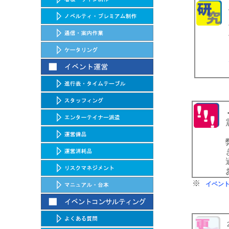
※
イベン