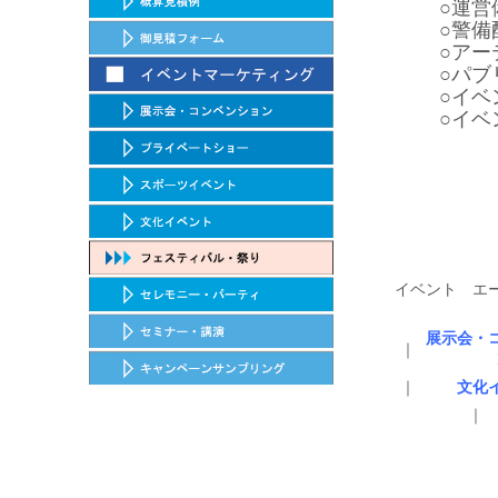
○運営
○警備
○アー
○パブ
○イベ
○イベ
イベント エ
展示会・
｜
｜
文化
｜