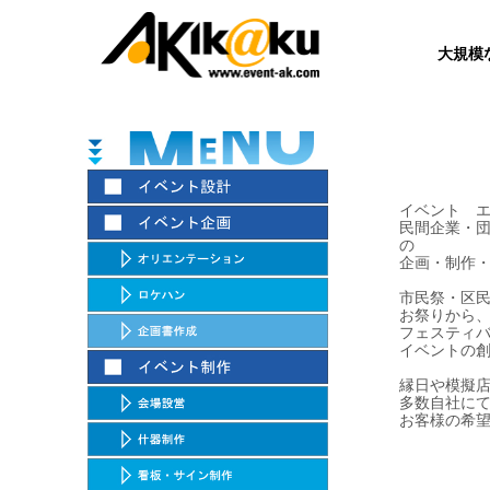
大規模
イベント 
民間企業・
の
企画・制作
市民祭・区
お祭りから
フェスティ
イベントの
縁日や模擬
多数自社に
お客様の希