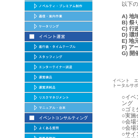
以下
A) 
B) 
C) 
D) 
E) 
F) 
G) 
イベント 
トータルサ
○イ
ング
○ゴミ
○実施
○会場
○会場
○サイ