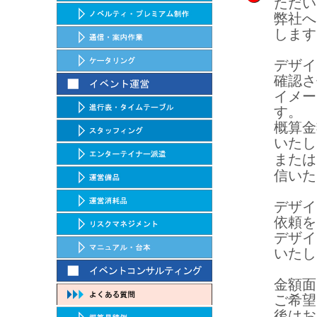
ただい
弊社へ
します
デザイ
確認さ
イメー
す。
概算金
いたし
または
信いた
デザイ
依頼を
デザイ
いたし
金額面
ご希望
後はお