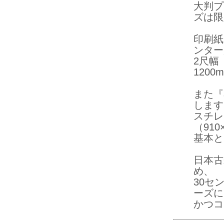
大判プ
ズは限
印刷紙
ンター
2尺幅
120
また『
します
スチレ
（910
基本と
日本古
め、
30セ
ーズに
かつコ