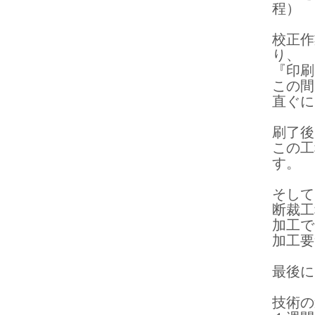
程）
校正作
り、
『印刷
この間
直ぐに
刷了後
この工
す。
そして
断裁工
加工で
加工要
最後に
技術の