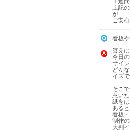
１週間
上記の
が
ご安心
看板や
答えは
今日の
サイン
どんな
イズで
そこで
意いた
紙をは
あると
看板・
制作の
大判イ