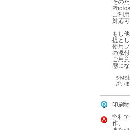
そのため
Phot
ご利用
対応可
もし他
提とし
使用フ
の添付
ご用意
態にな
※MS
ざいま
印刷物
弊社で
作、
またセ