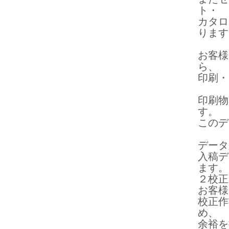
ト・
カタロ
ります
お客様
ら、
印刷・
印刷物
す。
このデ
データ
入稿デ
ます。
２校正
お客様
校正作
め、
余裕を