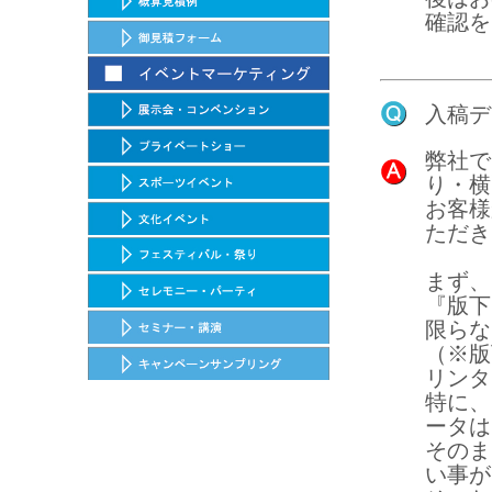
確認を
入稿デ
弊社で
り・横
お客様
ただき
まず、
『版下
限らな
（※版
リンタ
特に、
ータは
そのま
い事が