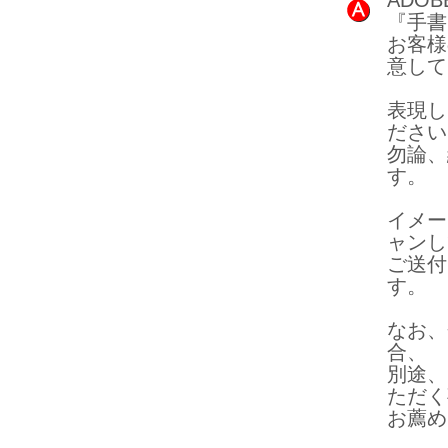
ADO
『手書
お客様
意して
表現し
ださい
勿論、
す。
イメー
ャンし
ご送付
す。
なお、
合、
別途、
ただく
お薦め